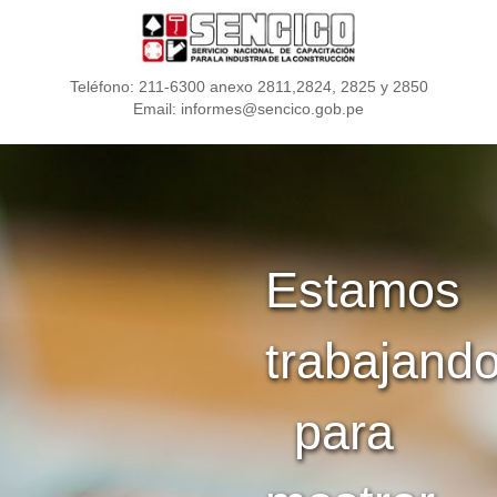
Teléfono: 211-6300 anexo 2811,2824, 2825 y 2850
Email: informes@sencico.gob.pe
Estamos
trabajand
para