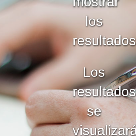
mostrar
los
resultados.
Los
resultados
se
visualizar